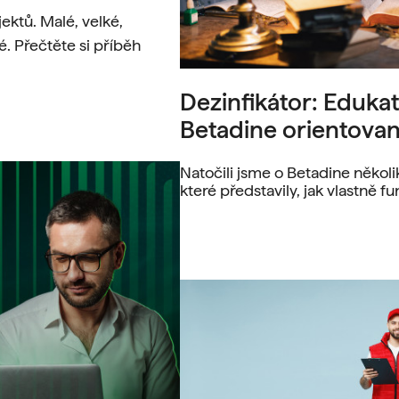
jektů. Malé, velké,
ké. Přečtěte si příběh
Dezinfikátor: Eduka
Betadine orientova
Natočili jsme o Betadine několi
které představily, jak vlastně fu