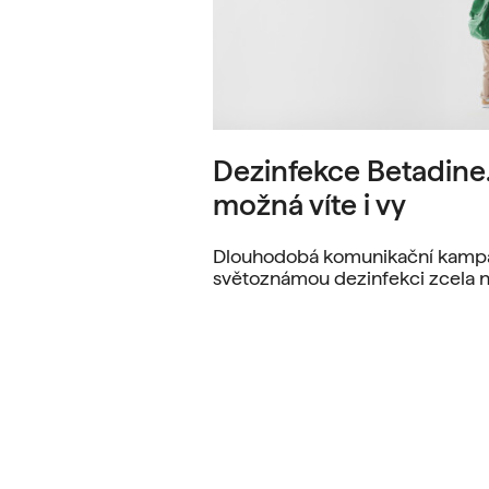
Dezinfekce Betadine. 
možná víte i vy
Dlouhodobá komunikační kampaň
světoznámou dezinfekci zcela n