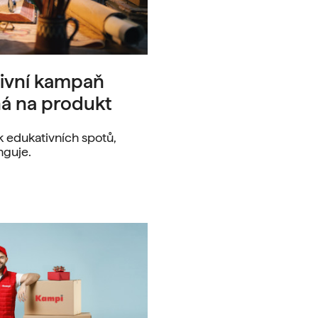
tivní kampaň
ná na produkt
k edukativních spotů,
nguje.