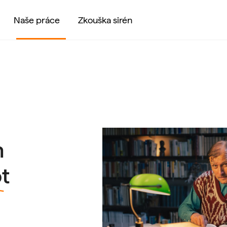
Naše práce
Zkouška sirén
EN
m
ot