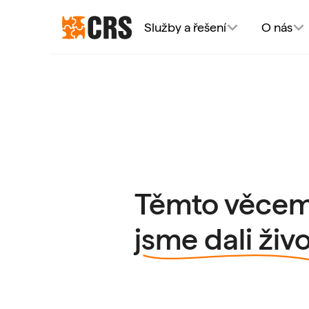
Služby a řešení
O nás
Služby a řešení
O nás
Naše práce
Zkouška sirén
Kontaktujte nás
CS
Těmto věce
jsme dali živ