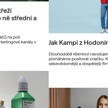
řeží
 ně střední a
áčů na poli
Jak Kampi z Hodoní
ketingové kanály v
Dlouhodobě klientovi navyšuje
pomáháme posilovat značku. Ka
sebevědomější a dospělejší fir