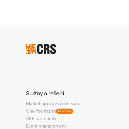
Služby a řešení
Marketingová komunikace
One-fee režim
Novinka
CEE partnerství
Event management