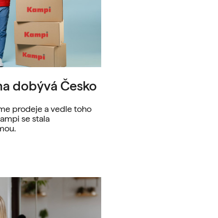
na dobývá Česko
me prodeje a vedle toho
mpi se stala
mou.